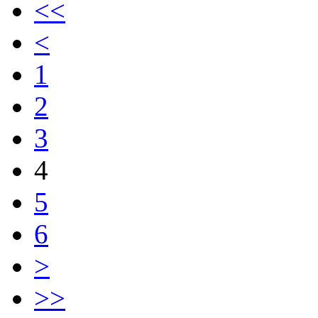
<<
<
1
2
3
4
5
6
>
>>