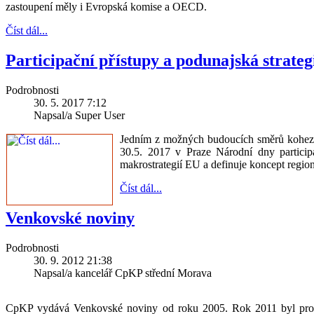
zastoupení měly i Evropská komise a OECD.
Číst dál...
Participační přístupy a podunajská strateg
Podrobnosti
30. 5. 2017 7:12
Napsal/a Super User
Jedním z možných budoucích směrů kohezní 
30.5. 2017 v Praze Národní dny participa
makrostrategií EU a definuje koncept regio
Číst dál...
Venkovské noviny
Podrobnosti
30. 9. 2012 21:38
Napsal/a kancelář CpKP střední Morava
CpKP vydává Venkovské noviny od roku 2005. Rok 2011 byl pro v