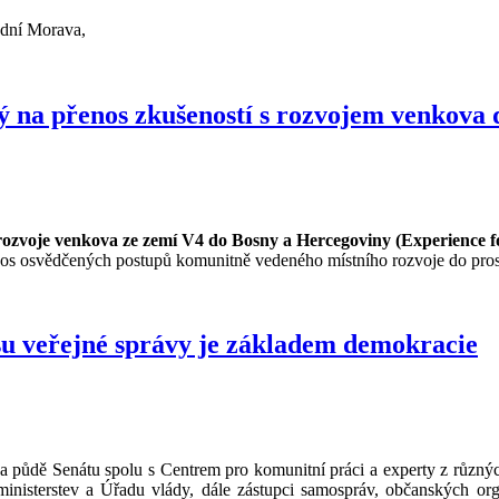
ední Morava,
 na přenos zkušeností s rozvojem venkova 
 rozvoje venkova ze zemí V4 do Bosny a Hercegoviny (Experience f
řenos osvědčených postupů komunitně vedeného místního rozvoje do pro
u veřejné správy je základem demokracie
 půdě Senátu spolu s Centrem pro komunitní práci a experty z různých
 ministerstev a Úřadu vlády, dále zástupci samospráv, občanských org