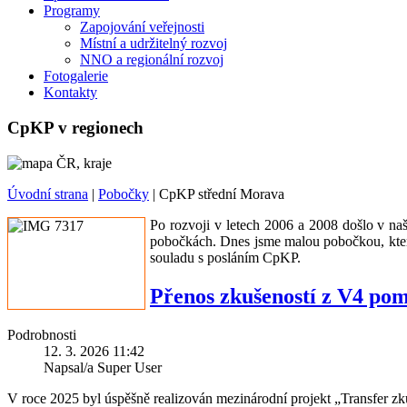
Programy
Zapojování veřejnosti
Místní a udržitelný rozvoj
NNO a regionální rozvoj
Fotogalerie
Kontakty
CpKP v regionech
Úvodní strana
|
Pobočky
|
CpKP střední Morava
Po rozvoji v letech 2006 a 2008 došlo v na
pobočkách. Dnes jsme malou pobočkou, která 
souladu s posláním CpKP.
Přenos zkušeností z V4 pom
Podrobnosti
12. 3. 2026 11:42
Napsal/a Super User
V roce 2025 byl úspěšně realizován mezinárodní projekt „Transfer z