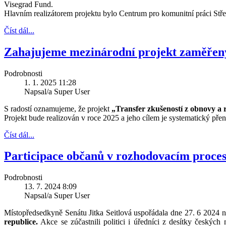
Visegrad Fund.
Hlavním realizátorem projektu bylo Centrum pro komunitní práci Stř
Číst dál...
Zahajujeme mezinárodní projekt zaměřený
Podrobnosti
1. 1. 2025 11:28
Napsal/a Super User
S radostí oznamujeme, že projekt
„Transfer zkušeností z obnovy a
Projekt bude realizován v roce 2025 a jeho cílem je systematický p
Číst dál...
Participace občanů v rozhodovacím proces
Podrobnosti
13. 7. 2024 8:09
Napsal/a Super User
Místopředsedkyně Senátu Jitka Seitlová uspořádala dne 27. 6 2024 na
republice.
Akce se zúčastnili politici i úředníci z desítky českých