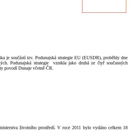
ika je součástí tzv. Podunajská strategie EU (EUSDR), proběhly dne
ených. Podunajská strategie vznikla jako druhá ze čtyř současných
táty povodí Dunaje včetně ČR.
terstva životního prostředí. V roce 2011 bylo vydáno celkem 18