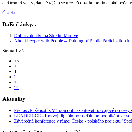
elektronických vydání. Zvýšila se úroveň obsahu novin a také počet 
Číst dál...
Další články...
Dobrovolnictví na Střední Moravě
About People with People – Training of Public Participation 
Strana 1 z 2
<<
<
1
2
>
>>
Aktuality
Přenos zkušeností z V4 pomohl nastartovat rozvojové procesy
LEADER-CE - Rozvoj digitálního sociálního podnikání ve ven
Závěrečná konference v rámci Česko - polského projektu "Spol