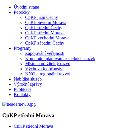
Úvodní strana
Pobočky
CpKP jižní Čechy
CpKP Severní Morava
CpKP střední Čechy
CpKP střední Morava
CpKP východní Morava
CpKP západní Čechy
Programy
Zapojování veřejnosti
Komunitní plánování sociálních služeb
Místní a udržitelný rozvoj
Výchova k občanství
NNO a regionální rozvoj
Nabídka služeb
Výroční zprávy
Publikace
Kontakty
CpKP střední Morava
CpKP střední Morava