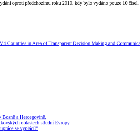
vydání oproti předchozímu roku 2010, kdy bylo vydáno pouze 10 čísel.
in V4 Countries in Area of Transparent Decision Making and Communica
 v Bosně a Hercegovině.
kovských oblastech střední Evropy
upráce se vyplácí!"