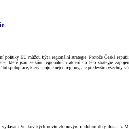
ie
politiky EU můžou být i regionální strategie. Protože Česká republ
ce, které jsou setkání regionálních aktérů do této strategie zapoj
nální spolupráce, který spojuje nejen regiony, ale především všechny s
ydávání Venkovských novin zlomovým obdobím díky dotaci z Minis