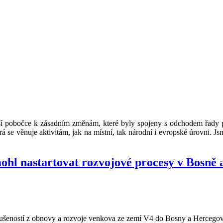
ší pobočce k zásadním změnám, které byly spojeny s odchodem řady pr
se věnuje aktivitám, jak na místní, tak národní i evropské úrovni. Jsm
ohl nastartovat rozvojové procesy v Bosně 
kušeností z obnovy a rozvoje venkova ze zemí V4 do Bosny a Hercegovi